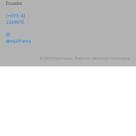
Ecuador.
(+593-4)
2268015
@equitransa
© 2019 Equitransa, Todos los derechos reservados