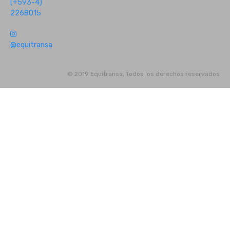
(+593-4)
2268015
@equitransa
© 2019 Equitransa, Todos los derechos reservados