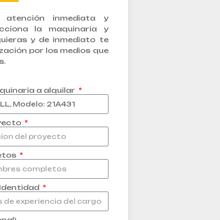
atención inmediata y
lecciona la maquinaria y
quieras y de inmediato te
zación por los medios que
s.
quinaria a alquilar
yecto
etos
 Identidad
nal)