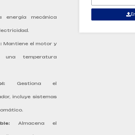
E
a energía mecánica
ectricidad.
:
Mantiene el motor y
 una temperatura
l:
Gestiona el
dor, incluye sistemas
tomático.
le:
Almacena el