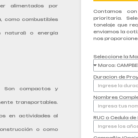
er alimentados por
Contamos con 
prioritaria. Se
a, como combustibles
tonelaje que re
enviamos la coti
as natural) o energía
nos proporcione
Seleccione la Ma
Duracion de Pro
Son compactos y
Nombres Compl
ente transportables.
os en actividades al
RUC o Cedula de
 construcción o como
Compañía (Opcio