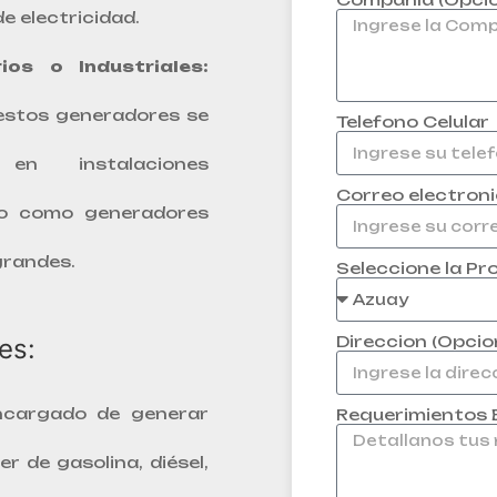
e electricidad.
ios o Industriales:
estos generadores se
Telefono Celular
en instalaciones
Correo electron
s o como generadores
grandes.
Seleccione la Pr
Direccion (Opcio
es:
ncargado de generar
Requerimientos E
r de gasolina, diésel,