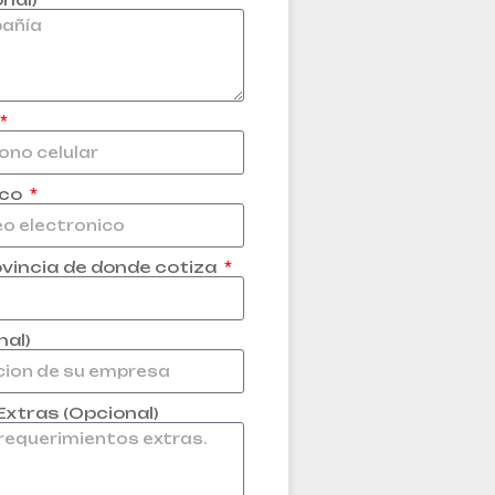
ico
ovincia de donde cotiza
nal)
xtras (Opcional)