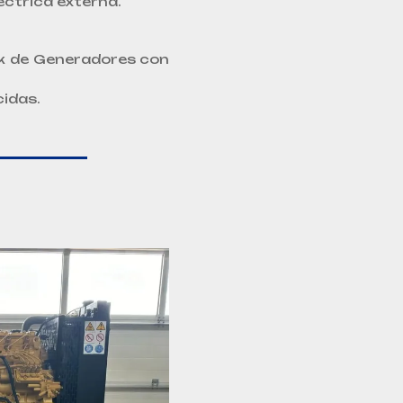
éctrica externa.
k de Generadores con
idas.