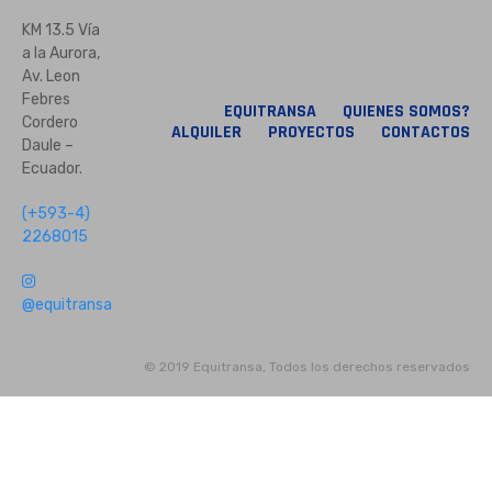
KM 13.5 Vía
a la Aurora,
Av. Leon
Febres
EQUITRANSA
QUIENES SOMOS?
Cordero
ALQUILER
PROYECTOS
CONTACTOS
Daule –
Ecuador.
(+593-4)
2268015
@equitransa
© 2019 Equitransa, Todos los derechos reservados